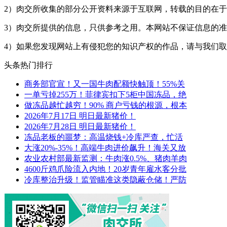
2）肉交所收集的部分公开资料来源于互联网，转载的目的在
3）肉交所提供的信息，只供参考之用。本网站不保证信息的
4）如果您发现网站上有侵犯您的知识产权的作品，请与我们
头条热门排行
商务部官宣！又一国牛肉配额快触顶！55%关
一单亏掉255万！菲律宾扣下5柜中国冻品，绝
做冻品越忙越穷！90% 商户亏钱的根源，根本
2026年7月17日 明日最新猪价！
2026年7月28日 明日最新猪价！
冻品老板的噩梦：高温烧钱+冷库严查，忙活
大涨20%-35%！高端牛肉进价飙升！海关又放
农业农村部最新监测：牛肉涨0.5%、猪肉羊肉
4600斤鸡爪险流入内地！20岁青年雇水客分批
冷库整治升级！监管瞄准这类隐蔽仓储！严防