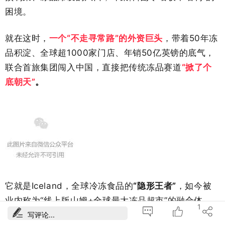
困境。
就在这时，
一个“不走寻常路”的外资巨头
，带着50年冻
品积淀、全球超1000家门店、年销50亿英镑的底气，
联合首旅集团闯入中国，直接把传统冻品赛道
“掀了个
底朝天”
。
它就是
Iceland
，全球冷冻食品的
“隐形王者”
，如今被
业内称为“线上版山姆+全球最大冻品超市”的融合体。
1
没有复刻山姆的重资产线下逻辑，不玩传统冻品的“低
写评论...