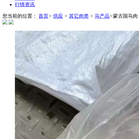
行情资讯
您当前的位置：
首页
>
供应
>
其它肉类
>
马产品
>
蒙古国马肉