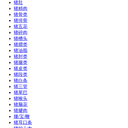
猪肚
猪精肉
猪骨类
猪排骨
猪五花
猪碎肉
猪槽头
猪膘类
猪油脂
猪肘类
猪腿类
猪皮类
猪段类
猪白条
猪三管
猪尾巴
猪喉头
猪脑花
猪腱肉
腰/宝/鞭
猪耳口条