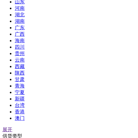
山东
河南
湖北
湖南
广东
广西
海南
四川
贵州
云南
西藏
陕西
甘肃
青海
宁夏
新疆
台湾
香港
澳门
展开
供货类型