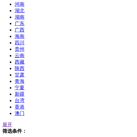
河南
湖北
湖南
广东
广西
海南
四川
贵州
云南
西藏
陕西
甘肃
青海
宁夏
新疆
台湾
香港
澳门
展开
筛选条件：