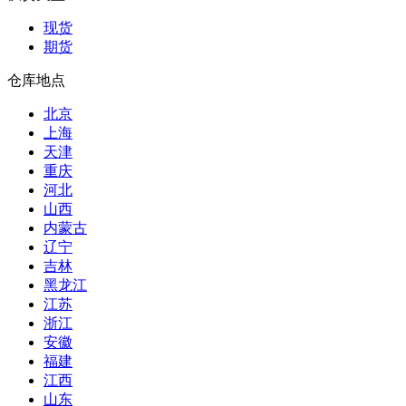
现货
期货
仓库地点
北京
上海
天津
重庆
河北
山西
内蒙古
辽宁
吉林
黑龙江
江苏
浙江
安徽
福建
江西
山东