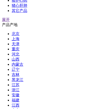
猪护心肉
猪心肝肺
其它产品
展开
产品产地
北京
上海
天津
重庆
河北
山西
内蒙古
辽宁
吉林
黑龙江
江苏
浙江
安徽
福建
江西