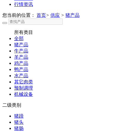
行情资讯
您当前的位置：
首页
>
供应
>
猪产品
所有类目
全部
猪产品
牛产品
羊产品
鸡产品
鸭产品
水产品
其它肉类
预制调理
机械设备
二级类别
猪蹄
猪头
猪肠