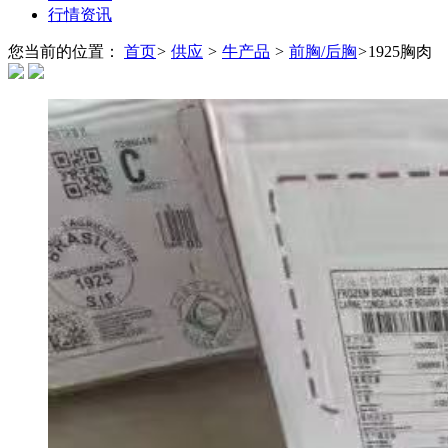
行情资讯
您当前的位置：
首页
>
供应
>
牛产品
>
前胸/后胸
>
1925胸肉