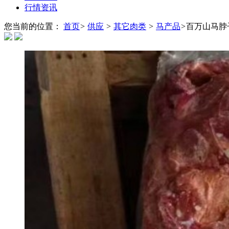
行情资讯
您当前的位置：
首页
>
供应
>
其它肉类
>
马产品
>
百万山马脖