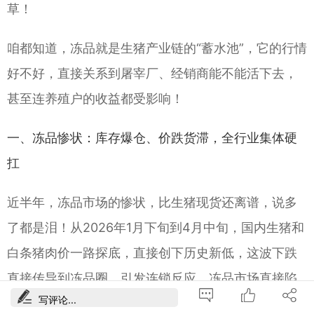
草！
咱都知道，冻品就是生猪产业链的“蓄水池”，它的行情
好不好，直接关系到屠宰厂、经销商能不能活下去，
甚至连养殖户的收益都受影响！
一、冻品惨状：库存爆仓、价跌货滞，全行业集体硬
扛
近半年，冻品市场的惨状，比生猪现货还离谱，说多
了都是泪！从2026年1月下旬到4月中旬，国内生猪和
白条猪肉价一路探底，直接创下历史新低，这波下跌
直接传导到冻品圈，引发连锁反应，冻品市场直接陷
写评论...
入“库存暴涨、价格摆烂、出货困难”的三重暴击，谁碰