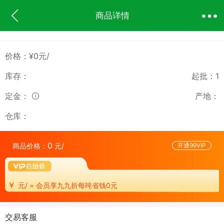
商品详情
价格：¥0元/
库存：
起批：
1
定金：
产地：
仓库：
0
商品价格：
元/
开通99VIP
￥
元/ = 会员享九九折每吨省钱0元
交易客服