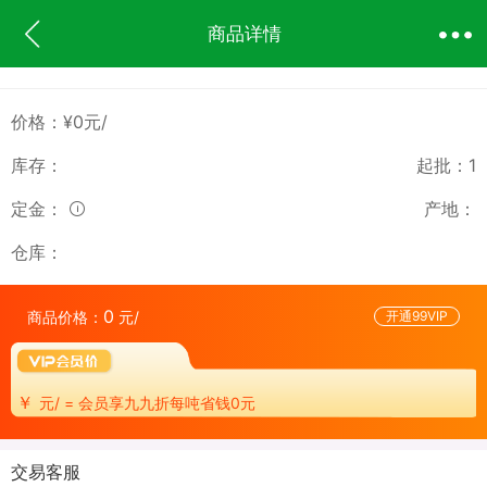
商品详情
价格：¥0元/
库存：
起批：
1
定金：
产地：
仓库：
0
商品价格：
元/
开通99VIP
￥
元/ = 会员享九九折每吨省钱0元
交易客服