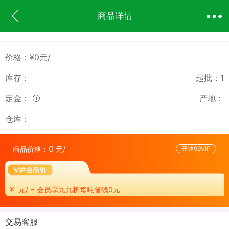
商品详情
价格：¥0元/
库存：
起批：
1
定金：
产地：
仓库：
0
商品价格：
元/
开通99VIP
￥
元/ = 会员享九九折每吨省钱0元
交易客服