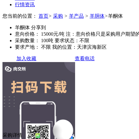
行情资讯
您当前的位置：
首页
>
采购
>
羊产品
>
羊胴体
>
羊酮体
羊酮体
分享到
意向价格：
15000元/吨
注：意向价格只是采购用户期望
采购数量：
100吨
要求状态：不限
要求产地：
不限
我的位置：天津滨海新区
加入收藏
查看电话
采购详情